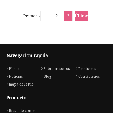
Rack End para Citroen C2
coche del frente del alto
C3 Axial Rod Peugeot 1007
rendimiento de GDST para
3812. E1, 3812e1, Jar646
Nissan 48521-00qab
Primero
1
2
3
Último
4852100qab
Navegacion rapida
Hogar
Sobre nosotros
Productos
Noticias
Blog
Contáctenos
mapa del sitio
Producto
Brazo de control