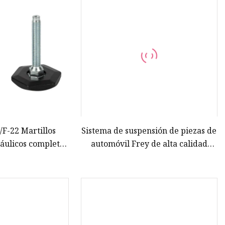
F-22 Martillos
Sistema de suspensión de piezas de
áulicos completos
automóvil Frey de alta calidad
ores y topes
Amortiguador completo para
W203 A209 C209 OEM 2033205330