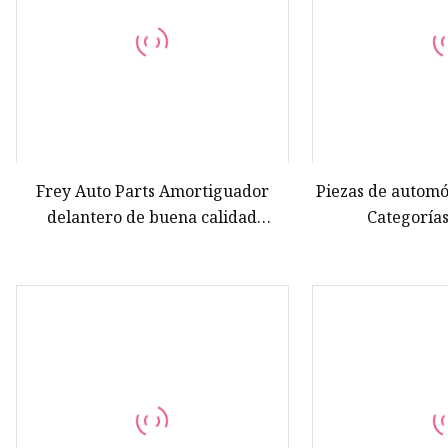
Frey Auto Parts Amortiguador
Piezas de autom
delantero de buena calidad
Categoría
Conjunto completo OE
Amortiguador
31316786006 para BMW E90
Smits