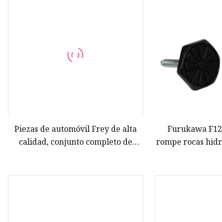
Barra estabilizadora
Amortiguador
Amortiguador completo
Bobina de amortiguador
Amortiguador monotubo
Muelle helicoidal
Rótula y Extremo de Rack
Piezas de automóvil Frey de alta
Furukawa F12/
calidad, conjunto completo de
rompe rocas hidr
amortiguador delantero izquierdo
Amortiguad
negro para BMW E53 OEM
31316764603