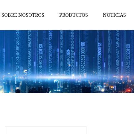
SOBRE NOSOTROS
PRODUCTOS
NOTICIAS
Brazo de control
Brazo de control Toyota
Nissan brazo de control
Brazo de control Honda
Brazo de control Hyundai
Brazo de control Kia
Rótula del brazo de control
Extremo de barra de
acoplamiento
Extremo del estante