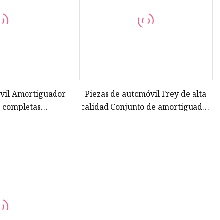
óvil Amortiguador
Piezas de automóvil Frey de alta
s completas
calidad Conjunto de amortiguador
 Coche japonés
delantero derecho completo para
ubishi
Mercedes Benz W166 OEM
1663230200