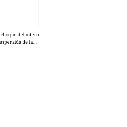
 choque delantero
suspensión de las
omóvil de Frey
1306775055 para
 E60