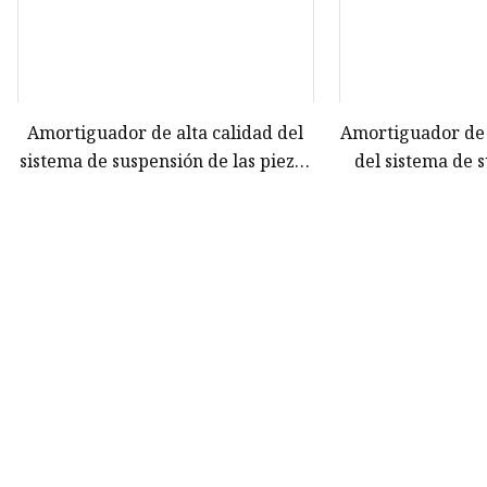
Amortiguador de alta calidad del
Amortiguador de
sistema de suspensión de las piezas
del sistema de 
de automóvil de Frey completo
piezas de aut
para Mercedes Benz W204 OE
completo OE 3
2043232600
BMW